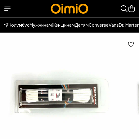
Колумбус
Мужчинам
Женщинам
Детям
Converse
Vans
Dr. Marte