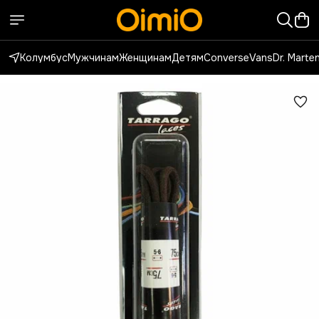
Колумбус
Мужчинам
Женщинам
Детям
Converse
Vans
Dr. Marte