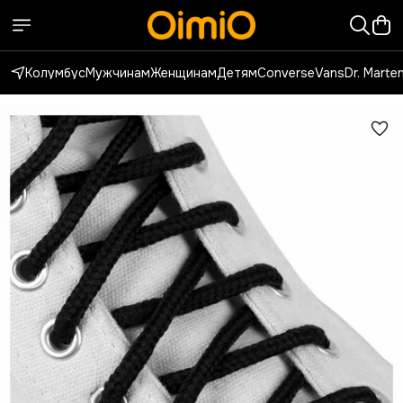
Колумбус
Мужчинам
Женщинам
Детям
Converse
Vans
Dr. Marte