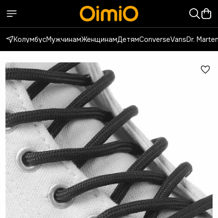
Колумбус
Мужчинам
Женщинам
Детям
Converse
Vans
Dr. Marte