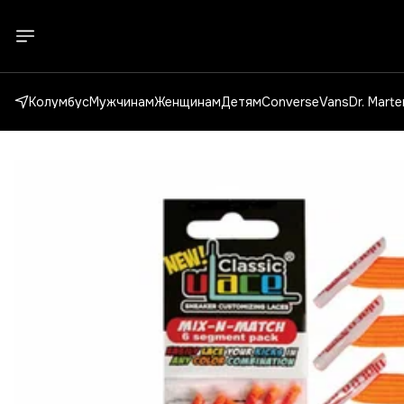
Колумбус
Мужчинам
Женщинам
Детям
Converse
Vans
Dr. Mart