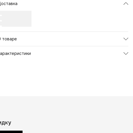
Доставка
О товаре
арактеристики
Артикул
17656
вет товара
Оранжевый
Пол
Унисекс
Страна бренда
США
ид выпуска товара
Фабричное производство
Страна производства
Китай
азвание цвета
оранжевый
Для детей
Да
Бренд
U-lace
идку