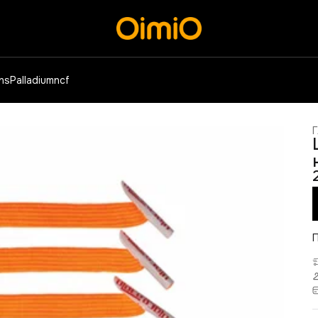
ens
Palladium
ncf
Г