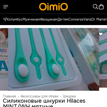
Колумбус
Мужчинам
Женщинам
Детям
Converse
Vans
Dr. Marte
Главная
›
Аксессуары для обуви
›
Шнурки
Силиконовые шнурки Hilaces
MINT/WH мятные