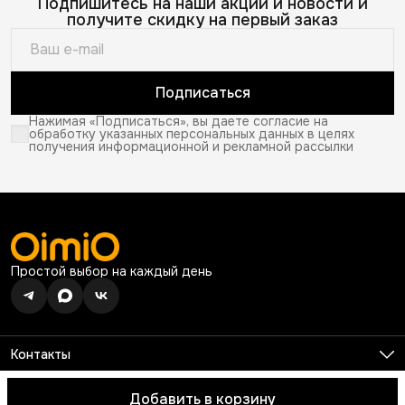
Подпишитесь на наши акции и новости и
получите скидку на первый заказ
Подписаться
Нажимая «Подписаться», вы даете согласие на
обработку указанных персональных данных в целях
получения информационной и рекламной рассылки
Простой выбор на каждый день
Контакты
Телефон
8 (926) 680-99-13
Добавить в корзину
© 2026 OimiO. Все права защищены.
Оплата
Доставка
Правила 
Режим работы