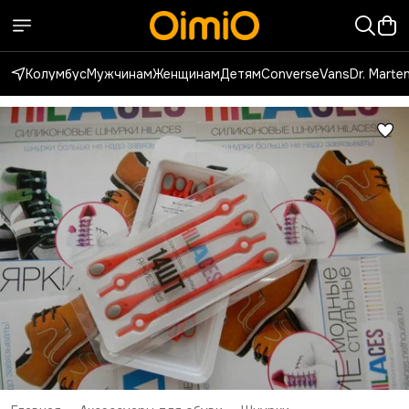
Колумбус
Мужчинам
Женщинам
Детям
Converse
Vans
Dr. Marte