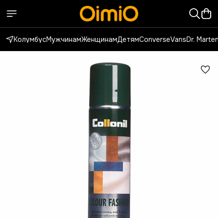
Колумбус
Мужчинам
Женщинам
Детям
Converse
Vans
Dr. Marte