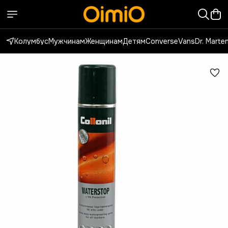
Колумбус
Мужчинам
Женщинам
Детям
Converse
Vans
Dr. Marte