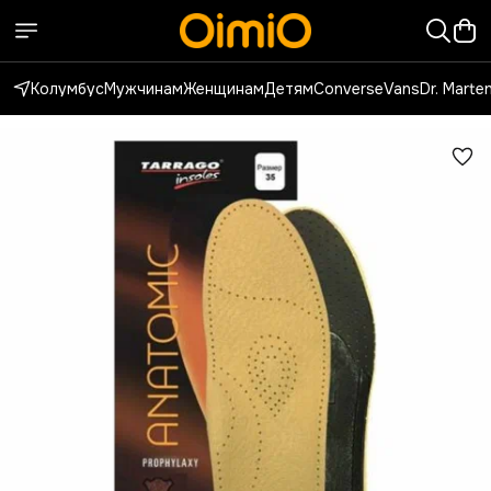
Колумбус
Мужчинам
Женщинам
Детям
Converse
Vans
Dr. Marte