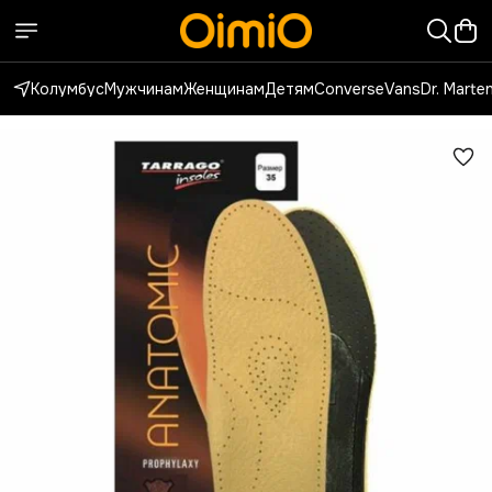
Колумбус
Мужчинам
Женщинам
Детям
Converse
Vans
Dr. Marte