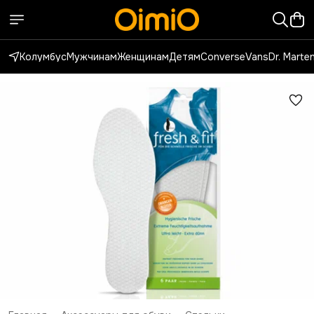
Колумбус
Мужчинам
Женщинам
Детям
Converse
Vans
Dr. Marte