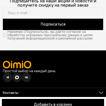
Подпишитесь на наши акции и новости и
получите скидку на первый заказ
Подписаться
Нажимая «Подписаться», вы даете согласие на
обработку указанных персональных данных в целях
получения информационной и рекламной рассылки
Простой выбор на каждый день
Контакты
Телефон
8 (926) 680-99-13
Добавить в корзину
© 2026 OimiO. Все права защищены.
Оплата
Доставка
Правила 
Режим работы