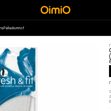
ens
Palladium
ncf
Г