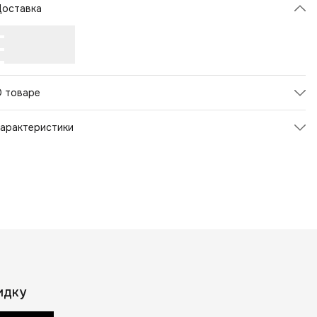
Доставка
О товаре
арактеристики
Артикул
34164
вет товара
Белый
трана-изготовитель
Германия
Пол
Унисекс
Страна бренда
Германия
Страна производства
Германия
Бренд
Bergal
идку