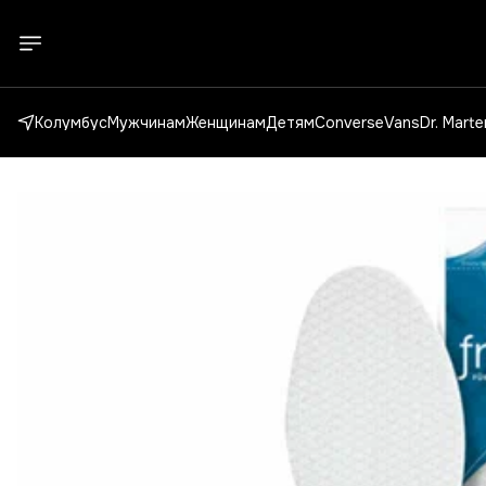
Колумбус
Мужчинам
Женщинам
Детям
Converse
Vans
Dr. Mart