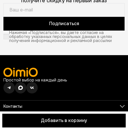
получите скидку на первый заказ
Подписаться
Нажимая «Подписаться», вы даете согласие на
обработку указанных персональных данных в целях
получения информационной и рекламной рассылки
Простой выбор на каждый день
Контакты
Телефон
8 (926) 680-99-13
Добавить в корзину
© 2026 OimiO. Все права защищены.
Оплата
Доставка
Правила 
Режим работы
Ежедневно с 10:00 до 19:00