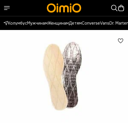
Колумбус
Мужчинам
Женщинам
Детям
Converse
Vans
Dr. Marte