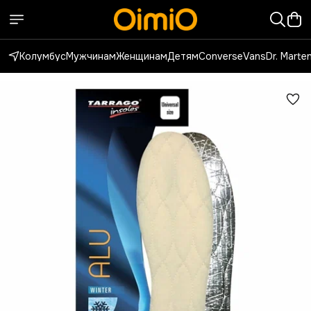
Колумбус
Мужчинам
Женщинам
Детям
Converse
Vans
Dr. Marte