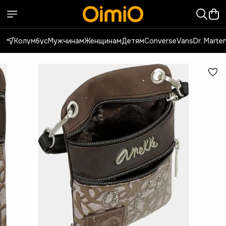
Колумбус
Мужчинам
Женщинам
Детям
Converse
Vans
Dr. Marte