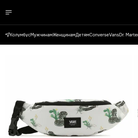
Колумбус
Мужчинам
Женщинам
Детям
Converse
Vans
Dr. Mart