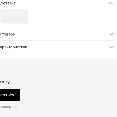
Доставка
О товаре
арактеристики
Артикул
125265
вет товара
Белый
трана-изготовитель
Китай
Пол
Унисекс
Страна бренда
США
идку
Материал
Полиэстер
Материал
Полиэстер
саться
Назначение
Повседневные
Рисунок
Другой рисунок
 рассылки
Страна производства
Китай
Состав
100% полиэстер