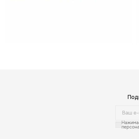
Под
Нажимая
персона