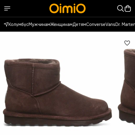
Колумбус
Мужчинам
Женщинам
Детям
Converse
Vans
Dr. Marte