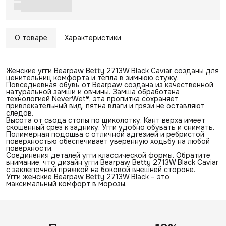
О товаре
Характеристики
Женские угги Bearpaw Betty 2713W Black Caviar созданы для
ценительниц комфорта и тепла в зимнюю стужу.
Повседневная обувь от Bearpaw создана из качественной
натуральной замши и овчины. Замша обработана
технологией NeverWet®, эта пропитка сохраняет
привлекательный вид, пятна влаги и грязи не оставляют
следов.
Высота от свода стопы по щиколотку. Кант верха имеет
скошенный срез к заднику. Угги удобно обувать и снимать.
Полимерная подошва с отличной адгезией и ребристой
поверхностью обеспечивает уверенную ходьбу на любой
поверхности.
Соединения деталей угги классической формы. Обратите
внимание, что дизайн угги Bearpaw Betty 2713W Black Caviar
с заклепочной пряжкой на боковой внешней стороне.
Угги женские Bearpaw Betty 2713W Black – это
максимальный комфорт в морозы.