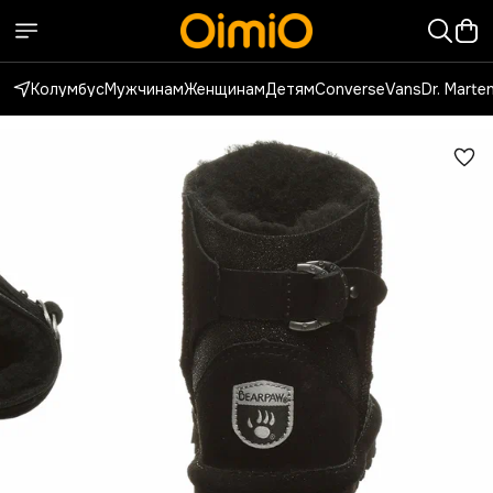
Колумбус
Мужчинам
Женщинам
Детям
Converse
Vans
Dr. Marte