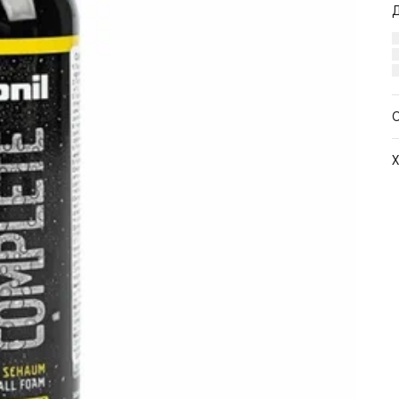
Х
Ц
С