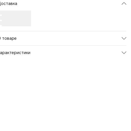
Доставка
О товаре
арактеристики
Артикул
96583
вет товара
Бесцветный
трана-изготовитель
Германия
Пол
Унисекс
Страна бренда
Германия
Страна производства
Германия
Для детей
Да
Бренд
Collonil