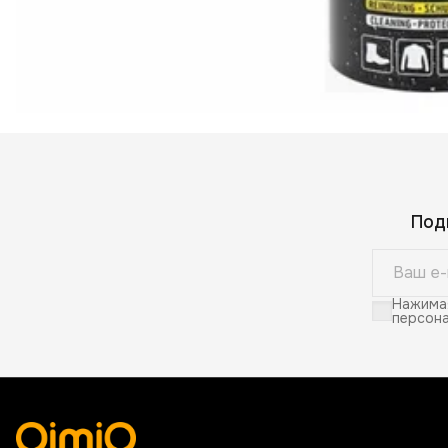
Под
Нажимая
персона