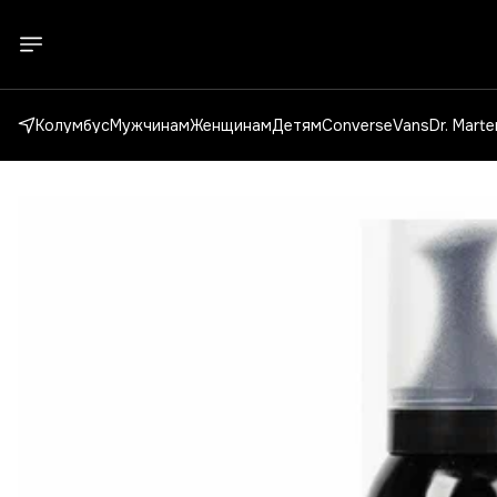
Колумбус
Мужчинам
Женщинам
Детям
Converse
Vans
Dr. Mart