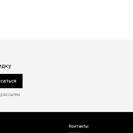
идку
саться
 рассылки
Контакты