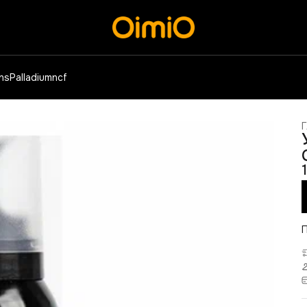
ens
Palladium
ncf
Г