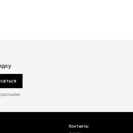
идку
саться
 рассылки
Контакты