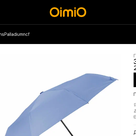
ens
Palladium
ncf
Г