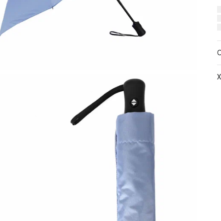
Х
М
Ц
С