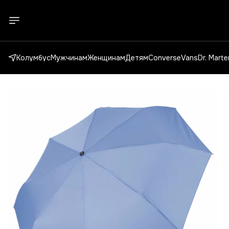
Колумбус
Мужчинам
Женщинам
Детям
Converse
Vans
Dr. Mart