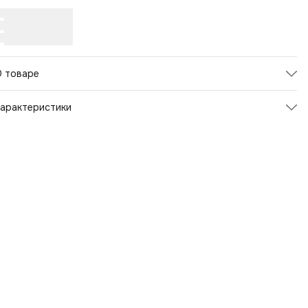
О товаре
арактеристики
Артикул
123889
атериал верха
Полиэстер
вет товара
Голубой
трана-изготовитель
Китай
Пол
Унисекс
Страна бренда
Италия
Материал
Полиэстер
Страна производства
Китай
Модельный год
2023
Бренд
Fabretti