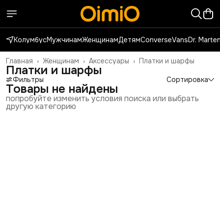
Колумбус
Мужчинам
Женщинам
Детям
Converse
Vans
Dr. Marte
Главная
›
Женщинам
›
Аксессуары
›
Платки и шарфы
Платки и шарфы
Фильтры
Сортировка
Товары не найдены
попробуйте изменить условия поиска или выбрать
другую категорию