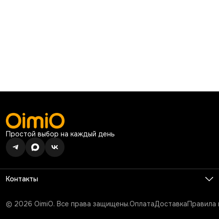
Простой выбор на каждый день
Контакты
Телефон
8 (926) 680-99-13
© 2026 OimiO. Все права защищены.
Оплата
Доставка
Правила 
Режим работы
Ежедневно с 10:00 до 19:00
Эл. почта