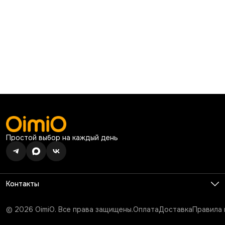
Простой выбор на каждый день
Контакты
Телефон
8 (926) 680-99-13
© 2026 OimiO. Все права защищены.
Оплата
Доставка
Правила 
Режим работы
Ежедневно с 10:00 до 19:00
Эл. почта