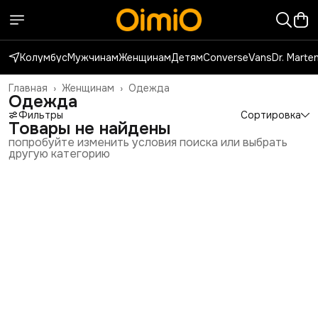
Колумбус
Мужчинам
Женщинам
Детям
Converse
Vans
Dr. Marte
Главная
›
Женщинам
›
Одежда
Одежда
Фильтры
Сортировка
Товары не найдены
попробуйте изменить условия поиска или выбрать
другую категорию