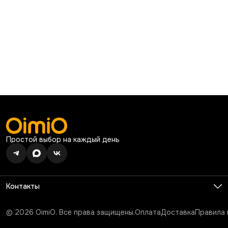
Простой выбор на каждый день
Контакты
Телефон
8 (926) 680-99-13
© 2026 OimiO. Все права защищены.
Оплата
Доставка
Правила 
Режим работы
Ежедневно с 10:00 до 19:00
Эл. почта