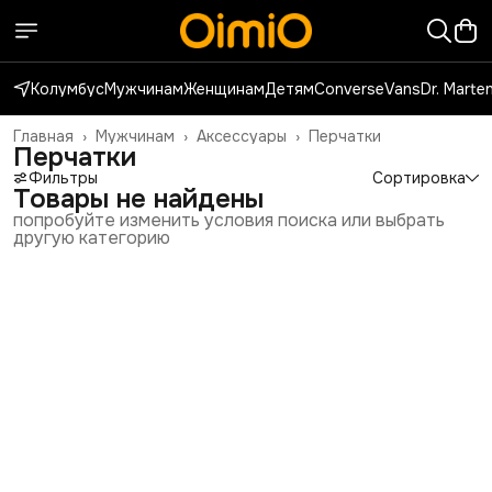
Колумбус
Мужчинам
Женщинам
Детям
Converse
Vans
Dr. Marte
Главная
›
Мужчинам
›
Аксессуары
›
Перчатки
Перчатки
Фильтры
Сортировка
Товары не найдены
попробуйте изменить условия поиска или выбрать
другую категорию